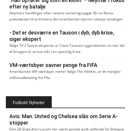
"Han opfører sig som en klovn" – Neymar i fokus
efter ny batalje
Neymars handlinger efter nattens turneringsopgør får nu Remo-
præsidenten til at kritisere den brasilianske stjerne i skarpe vendinger.
- Det er desværre en Tauson i dyb, dyb krise,
siger ekspert
Ifølge TV 2 Sports eksperter er Clara Tausons rygproblemer en stor del
af årsagen til, at hun står i en sportslig krise.
VM-værtsbyer savner penge fra FIFA
Amerikanske VM-værtsbyer mener ifølge The Athletic, at de mangler
millionudbetaling fra Fifa.
Fodbold: Nyheder
Avis: Man. United og Chelsea slås om Serie A-
stopper
Den 28-årige Jhon Lucumi har været ganske godt spillende for Bologna