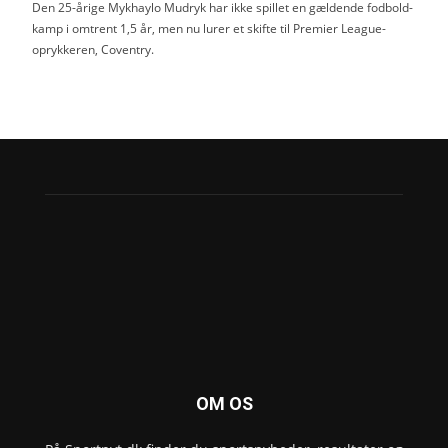
Den 25-årige Mykhaylo Mudryk har ikke spillet en gældende fodbold-
kamp i omtrent 1,5 år, men nu lurer et skifte til Premier League-
oprykkeren, Coventry.
OM OS