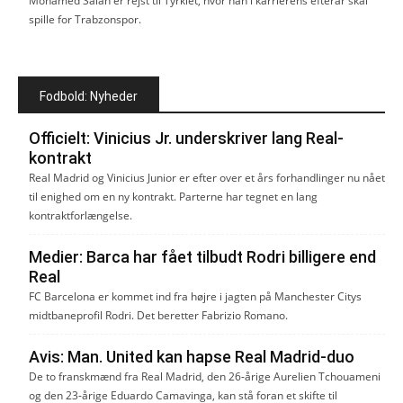
Mohamed Salah er rejst til Tyrkiet, hvor han i karrierens efterår skal
spille for Trabzonspor.
Fodbold: Nyheder
Officielt: Vinicius Jr. underskriver lang Real-
kontrakt
Real Madrid og Vinicius Junior er efter over et års forhandlinger nu nået
til enighed om en ny kontrakt. Parterne har tegnet en lang
kontraktforlængelse.
Medier: Barca har fået tilbudt Rodri billigere end
Real
FC Barcelona er kommet ind fra højre i jagten på Manchester Citys
midtbaneprofil Rodri. Det beretter Fabrizio Romano.
Avis: Man. United kan hapse Real Madrid-duo
De to franskmænd fra Real Madrid, den 26-årige Aurelien Tchouameni
og den 23-årige Eduardo Camavinga, kan stå foran et skifte til