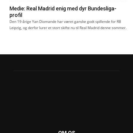
Medie: Real Madrid enig med dyr Bundesliga-
profil
Den 19-årige Yan Diomande har været ganske godt spillende for RB
Leipzig, og derfor lurer et stort skifte nu til Real Madrid denne sommer.
OM OS