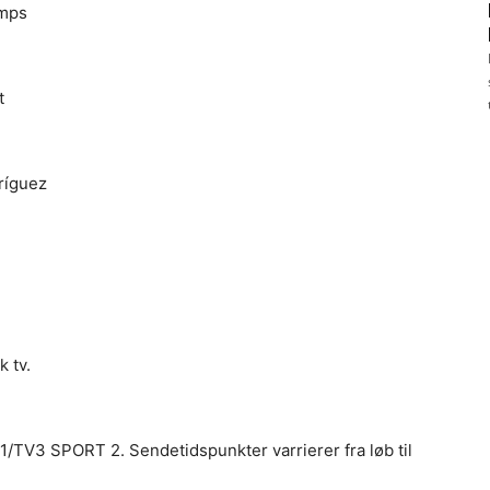
amps
t
ríguez
 tv.
TV3 SPORT 2. Sendetidspunkter varrierer fra løb til