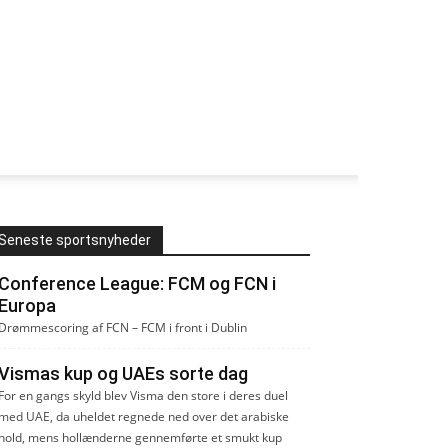
Seneste sportsnyheder
Conference League: FCM og FCN i
Europa
Drømmescoring af FCN – FCM i front i Dublin
Vismas kup og UAEs sorte dag
For en gangs skyld blev Visma den store i deres duel
med UAE, da uheldet regnede ned over det arabiske
hold, mens hollænderne gennemførte et smukt kup