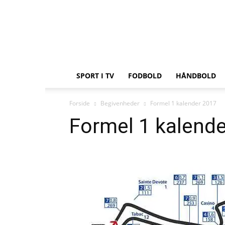
Sportnyt.dk
SPORT I TV
FODBOLD
HÅNDBOLD
Forside
Begivenheder
Formel 1 kalender 2017
Formel 1 kalend