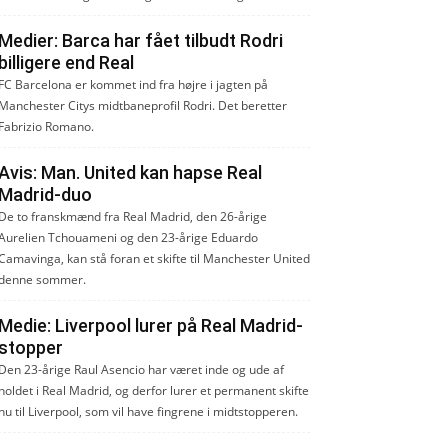
Medier: Barca har fået tilbudt Rodri
billigere end Real
FC Barcelona er kommet ind fra højre i jagten på
Manchester Citys midtbaneprofil Rodri. Det beretter
Fabrizio Romano.
Avis: Man. United kan hapse Real
Madrid-duo
De to franskmænd fra Real Madrid, den 26-årige
Aurelien Tchouameni og den 23-årige Eduardo
Camavinga, kan stå foran et skifte til Manchester United
denne sommer.
Medie: Liverpool lurer på Real Madrid-
stopper
Den 23-årige Raul Asencio har været inde og ude af
holdet i Real Madrid, og derfor lurer et permanent skifte
nu til Liverpool, som vil have fingrene i midtstopperen.