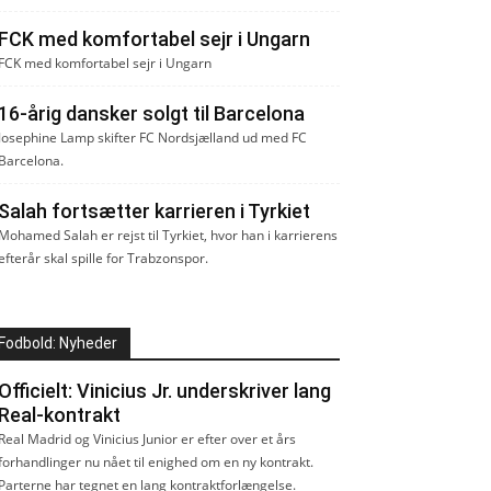
FCK med komfortabel sejr i Ungarn
FCK med komfortabel sejr i Ungarn
16-årig dansker solgt til Barcelona
Josephine Lamp skifter FC Nordsjælland ud med FC
Barcelona.
Salah fortsætter karrieren i Tyrkiet
Mohamed Salah er rejst til Tyrkiet, hvor han i karrierens
efterår skal spille for Trabzonspor.
Fodbold: Nyheder
Officielt: Vinicius Jr. underskriver lang
Real-kontrakt
Real Madrid og Vinicius Junior er efter over et års
forhandlinger nu nået til enighed om en ny kontrakt.
Parterne har tegnet en lang kontraktforlængelse.