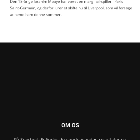
Den 18-årige Ibrahim Mbaye har været en marginal-spiller i Paris
Saint-Germain, og derfor lurer et skifte nu til Liverpool, som vil forsøge
at hente ham denne sommer.
OM OS
På Sportnyt.dk finder du sportsnyheder, resultater og