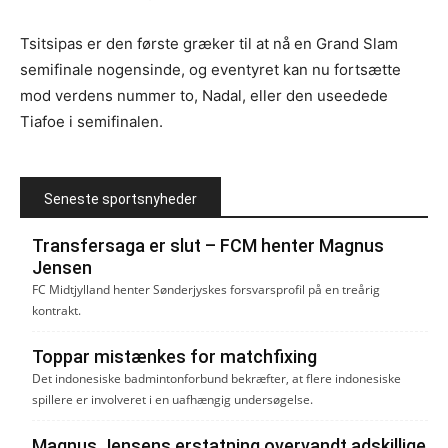
Tsitsipas er den første græker til at nå en Grand Slam
semifinale nogensinde, og eventyret kan nu fortsætte
mod verdens nummer to, Nadal, eller den useedede
Tiafoe i semifinalen.
Seneste sportsnyheder
Transfersaga er slut – FCM henter Magnus
Jensen
FC Midtjylland henter Sønderjyskes forsvarsprofil på en treårig
kontrakt.
Toppar mistænkes for matchfixing
Det indonesiske badmintonforbund bekræfter, at flere indonesiske
spillere er involveret i en uafhængig undersøgelse.
Magnus Jensens erstatning overvandt adskillige