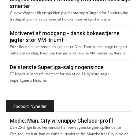
smerter
Gustav Wagner fik en sjælden plads i startopstillingen for Sønderjyske
fredag aften. Han storroses af holdkammerat og cheftræner.
Motiveret af modgang - dansk boksestjerne
jagter stor VM-triumf
Efter flere skelsættende oplevelser er Dina Thorslund tilbage i ringen
natten til søndag, hvor hun kan generobre sine VM-bælter og flere til.
De største Superliga-salg nogensinde
FC Nordsjælland står noteret for syv af de 11 dyreste salg i
Superligaens historie.
Fodbold: Nyheder
Medie: Man. City vil snuppe Chelsea-profil
Den 25-årige Enzo Fernandez har været ganske godt spillende for
Chelsea, men nu kan et skifte til rivalerne fra Manchester City blive en