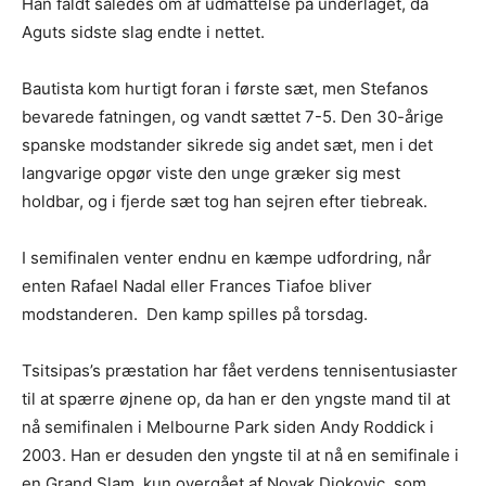
Han faldt således om af udmattelse på underlaget, da
Aguts sidste slag endte i nettet.
Bautista kom hurtigt foran i første sæt, men Stefanos
bevarede fatningen, og vandt sættet 7-5. Den 30-årige
spanske modstander sikrede sig andet sæt, men i det
langvarige opgør viste den unge græker sig mest
holdbar, og i fjerde sæt tog han sejren efter tiebreak.
I semifinalen venter endnu en kæmpe udfordring, når
enten Rafael Nadal eller Frances Tiafoe bliver
modstanderen. Den kamp spilles på torsdag.
Tsitsipas’s præstation har fået verdens tennisentusiaster
til at spærre øjnene op, da han er den yngste mand til at
nå semifinalen i Melbourne Park siden Andy Roddick i
2003. Han er desuden den yngste til at nå en semifinale i
en Grand Slam, kun overgået af Novak Djokovic, som