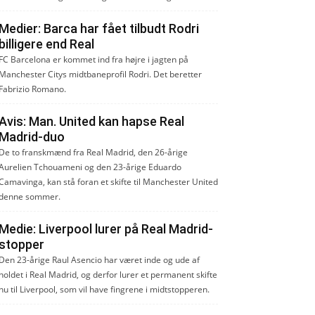
Medier: Barca har fået tilbudt Rodri
billigere end Real
FC Barcelona er kommet ind fra højre i jagten på
Manchester Citys midtbaneprofil Rodri. Det beretter
Fabrizio Romano.
Avis: Man. United kan hapse Real
Madrid-duo
De to franskmænd fra Real Madrid, den 26-årige
Aurelien Tchouameni og den 23-årige Eduardo
Camavinga, kan stå foran et skifte til Manchester United
denne sommer.
Medie: Liverpool lurer på Real Madrid-
stopper
Den 23-årige Raul Asencio har været inde og ude af
holdet i Real Madrid, og derfor lurer et permanent skifte
nu til Liverpool, som vil have fingrene i midtstopperen.