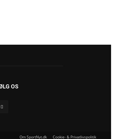
ØLG OS
Om SportNyt.dk
Cookie- & Privatlivspolitik