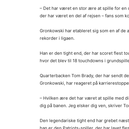
– Det har været en stor ære at spille for en
der har været en del af rejsen – fans som ko
Gronkowski har etableret sig som en af de ab
rekorder i ligaen.
Han er den tight end, der har scoret flest 
hvor det blev til 18 touchdowns i grundspille
Quarterbacken Tom Brady, der har sendt den
Gronkowski, har reageret på karrierestoppe
– Hvilken ære det har været at spille med d
dig på banen. Jeg elsker dig ven, skriver T
Den legendariske tight end har grebet næstfle
han er den Patriots-spiller, der har lavet f