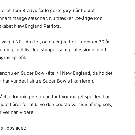
været Tom Bradys faste go-to guy, når holdet
gennem mange sæsoner. Nu trækker 29-årige Rob
skabet New England Patriots.
 valgt i NFL-draftet, og nu er jeg her – næsten 30 år
tning i mit liv. Jeg stopper som professionel med
agram-profil.
endnu en Super Bowl-titel til New England, da holdet
 har vundet i alt tre Super Bowls i karrieren.
orståelse for min person og for hvor meget sporten har
et hårdt for at blive den bedste version af mig selv,
river han videre.
s i opslaget: