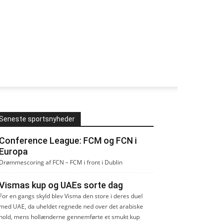
Seneste sportsnyheder
Conference League: FCM og FCN i
Europa
Drømmescoring af FCN – FCM i front i Dublin
Vismas kup og UAEs sorte dag
For en gangs skyld blev Visma den store i deres duel
med UAE, da uheldet regnede ned over det arabiske
hold, mens hollænderne gennemførte et smukt kup