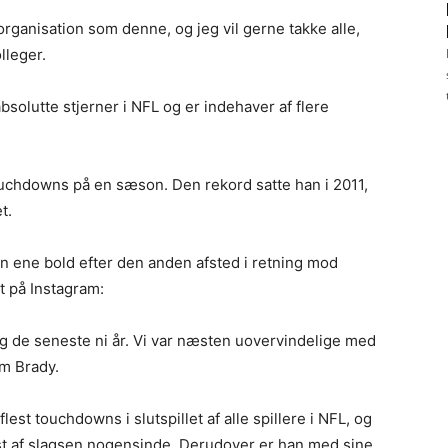
 organisation som denne, og jeg vil gerne takke alle,
lleger.
solutte stjerner i NFL og er indehaver af flere
touchdowns på en sæson. Den rekord satte han i 2011,
t.
 ene bold efter den anden afsted i retning mod
t på Instagram:
ig de seneste ni år. Vi var næsten uovervindelige med
om Brady.
st touchdowns i slutspillet af alle spillere i NFL, og
lest af slagsen nogensinde. Derudover er han med sine