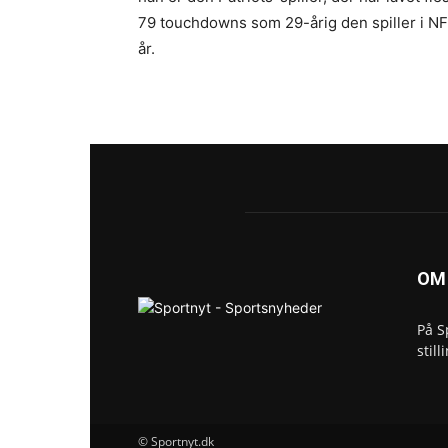
79 touchdowns som 29-årig den spiller i NF
år.
OM
På S
still
© Sportnyt.dk