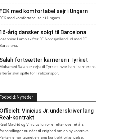
FCK med komfortabel sejr i Ungarn
FCK med komfortabel sejr i Ungarn
16-årig dansker solgt til Barcelona
Josephine Lamp skifter FC Nordsjælland ud med FC
Barcelona.
Salah fortsætter karrieren i Tyrkiet
Mohamed Salah er rejst til Tyrkiet, hvor han i karrierens
efterår skal spille for Trabzonspor.
Fodbold: Nyheder
Officielt: Vinicius Jr. underskriver lang
Real-kontrakt
Real Madrid og Vinicius Junior er efter over et års
forhandlinger nu nået til enighed om en ny kontrakt.
Parterne har tegnet en lang kontraktforlængelse.