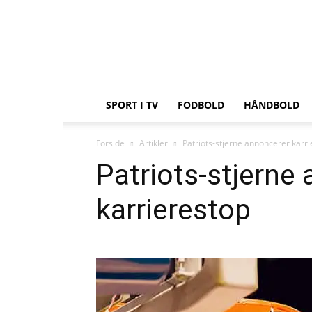
Sportnyt.dk
SPORT I TV
FODBOLD
HÅNDBOLD
Forside
Artikler
Patriots-stjerne annoncerer karr
Patriots-stjerne
karrierestop