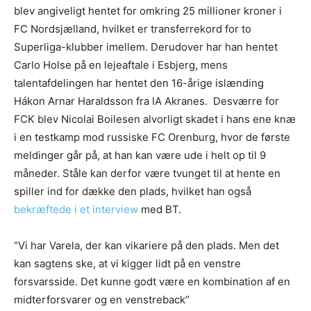
blev angiveligt hentet for omkring 25 millioner kroner i
FC Nordsjælland, hvilket er transferrekord for to
Superliga-klubber imellem. Derudover har han hentet
Carlo Holse på en lejeaftale i Esbjerg, mens
talentafdelingen har hentet den 16-årige islænding
Hákon Arnar Haraldsson fra IA Akranes. Desværre for
FCK blev Nicolai Boilesen alvorligt skadet i hans ene knæ
i en testkamp mod russiske FC Orenburg, hvor de første
meldinger går på, at han kan være ude i helt op til 9
måneder. Ståle kan derfor være tvunget til at hente en
spiller ind for dække den plads, hvilket han også
bekræftede i et interview
med BT.
“Vi har Varela, der kan vikariere på den plads. Men det
kan sagtens ske, at vi kigger lidt på en venstre
forsvarsside. Det kunne godt være en kombination af en
midterforsvarer og en venstreback”