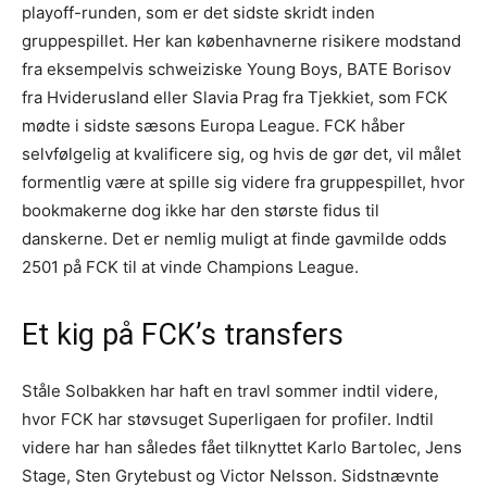
playoff-runden, som er det sidste skridt inden
gruppespillet. Her kan københavnerne risikere modstand
fra eksempelvis schweiziske Young Boys, BATE Borisov
fra Hviderusland eller Slavia Prag fra Tjekkiet, som FCK
mødte i sidste sæsons Europa League. FCK håber
selvfølgelig at kvalificere sig, og hvis de gør det, vil målet
formentlig være at spille sig videre fra gruppespillet, hvor
bookmakerne dog ikke har den største fidus til
danskerne. Det er nemlig muligt at finde gavmilde odds
2501 på FCK til at vinde Champions League.
Et kig på FCK’s transfers
Ståle Solbakken har haft en travl sommer indtil videre,
hvor FCK har støvsuget Superligaen for profiler. Indtil
videre har han således fået tilknyttet Karlo Bartolec, Jens
Stage, Sten Grytebust og Victor Nelsson. Sidstnævnte